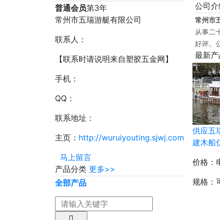
公司介
普通会员
第
3
年
常州市五瑞游艇有限公司
常州市
从事二
联系人：
好评。
最新产
【联系时请说明来自塑胶五金网】
手机：
QQ：
联系地址：
供应五瑞
主页：
http://wuruiyouting.sjwj.com
建木船
马上留言
价格：
产品分类
更多>>
规格：
全部产品