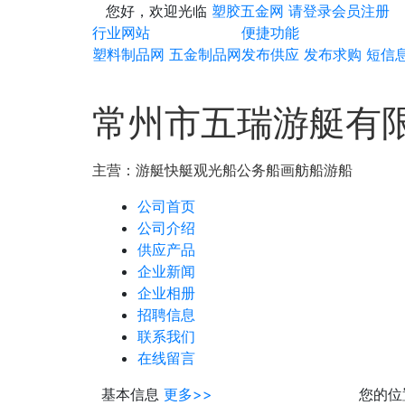
您好，欢迎光临
塑胶五金网
请登录
会员注册
行业网站
便捷功能
塑料制品网
五金制品网
发布供应
发布求购
短信
常州市五瑞游艇有
主营：
游艇快艇
观光船公务船
画舫船游船
公司首页
公司介绍
供应产品
企业新闻
企业相册
招聘信息
联系我们
在线留言
基本信息
更多>>
您的位