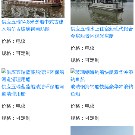
供应五瑞14.8米趸船中式古建
供应五瑞水上住宿船现代铝合
木船仿古玻璃钢画舫船
金房船景区观光房艇
价格：电议
价格：电议
规格：可定制
规格：可定制
供应五瑞蓝藻船清洁环保船河
玻璃钢海钓船快艇豪华冲浪钓
道清理用船
鱼船
价格：电议
价格：电议
规格：可定制
规格：可定制